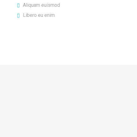
Aliquam euismod
Libero eu enim
Duis semper
Maecenas sit amet tristique turpis. Quisque porttitor
eros quis leo pulvinar, at hendrerit sapien iaculis. Donec
consectetur accumsan arcu, sit amet fringilla ex
ultricies.