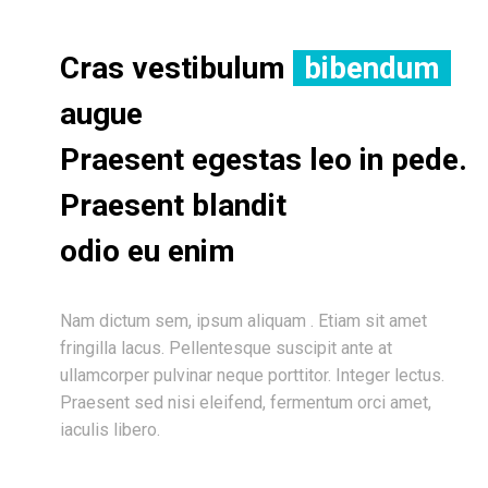
Cras vestibulum
bibendum
augue
Praesent egestas leo in pede.
Praesent blandit
odio eu enim
Nam dictum sem, ipsum aliquam . Etiam sit amet
fringilla lacus. Pellentesque suscipit ante at
ullamcorper pulvinar neque porttitor. Integer lectus.
Praesent sed nisi eleifend, fermentum orci amet,
iaculis libero.